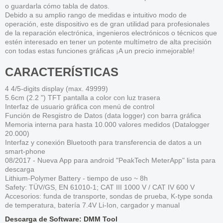
o guardarla cómo tabla de datos.
Debido a su amplio rango de medidas e intuitivo modo de
operación, este dispositivo es de gran utilidad para profesionales
de la reparación electrónica, ingenieros electrónicos o técnicos que
estén interesado en tener un potente multímetro de alta precisión
con todas estas funciones gráficas ¡A un precio inmejorable!
CARACTERÍSTICAS
4 4/5-digits display (max. 49999)
5.6cm (2.2 ") TFT pantalla a color con luz trasera
Interfaz de usuario gráfica con menú de control
Función de Resgistro de Datos (data logger) con barra gráfica
Memoria interna para hasta 10.000 valores medidos (Datalogger
20.000)
Interfaz y conexión Bluetooth para transferencia de datos a un
smart-phone
08/2017 - Nueva App para android "PeakTech MeterApp" lista para
descarga
Lithium-Polymer Battery - tiempo de uso ~ 8h
Safety: TÜV/GS, EN 61010-1; CAT III 1000 V / CAT IV 600 V
Accesorios: funda de transporte, sondas de prueba, K-type sonda
de temperatura, batería 7.4V Li-Ion, cargador y manual
Descarga de Software: DMM Tool