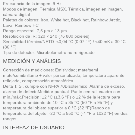
Frecuencia de la imagen: 9 Hz
Modos de imagen: Térmica MSX, Térmica, imagen en imagen,
cámara digital
Paletas de colores: Iron, White hot, Black hot, Rainbow, Arctic,
Lava, Rainbow HC
Rango espectral: 7,5 µm a 13 µm
Resolución de IR: 320 × 240 (76 800 píxeles)
Sensibilidad térmica/NETD: <0,04 °C (0,07 °F) / <40 mK a 30 °C
(86 °F)
Tipo de detector: Microbolómetro no refrigerado
MEDICIÓN Y ANÁLISIS
Corrección de mediciones: Emisividad; mate/semi
mate/semibrillante + valor personalizado, temperatura aparente
reflejada, compensación atmosférica
Delta T: Sí, cumple con NFPA 70BIsotérmico: Alarma de exceso,
alarma de defectoMedidor puntual: Punto central; cuadro con
mín./máx.Precisión: ±2 °C (±3,6 °F) o ±2 % de la lectura para
temperatura ambiente de 10 °C a 35 °C (50 °F a 95 °F) y
temperatura del objeto superior a 0 °C (32 °F)Rango de
temperatura del objeto: -20 °C a 550 °C (-4 °F a 1022 °F) en dos
rangos
INTERFAZ DE USUARIO