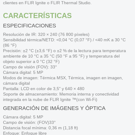
clientes en FLIR Ignite o FLIR Thermal Studio.
CARACTERÍSTICAS
ESPECIFICACIONES
Resolución de IR: 320 × 240 (76 800 píxeles)
Sensibilidad térmica/NETD: <0,04 °C (0,07 °F) / <40 mK a 30 °C
(86 °F)
Precisión: ±2 °C (±3,6 °F) o ±2 % de la lectura para temperatura
ambiente de 10 °C a 35 °C (50 °F a 95 °F) y temperatura del
objeto superior a 0 °C (32 °F)
Campo de visión (FOV): 33°
Cámara digital: 5 MP
Modos de imagen: Térmica MSX, Térmica, imagen en imagen,
cámara digital
Pantalla: LCD en color de 3,5" y 640 × 480
Soporte de almacenamiento: Memoria interna y conectividad
integrada en la nube de FLIR Ignite ™(con Wi-Fi)
GENERACIÓN DE IMÁGENES Y ÓPTICA
Cámara digital: 5 MP
Campo de visión: (FOV)33°
Distancia focal mínima: 0,36 m (1,18 ft)
Enfoque: Enfoque libre