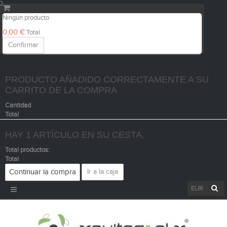
0
Ningún producto
0,00 €
Total
Confirmar
PRODUCTO AÑADIDO CORRECTAMENTE A SU
CARRITO DE LA COMPRA
Cantidad
Total
HAY 1 ARTÍCULO EN SU CESTA.
Total productos:
Total
Continuar la compra
Ir a la caja
EUR
Navegación
Toggle