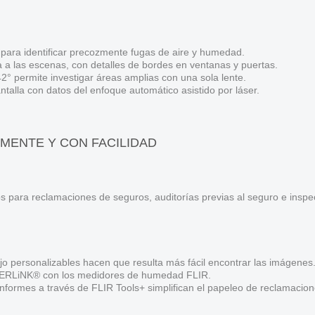
 para identificar precozmente fugas de aire y humedad.
 las escenas, con detalles de bordes en ventanas y puertas.
2° permite investigar áreas amplias con una sola lente.
talla con datos del enfoque automático asistido por láser.
ENTE Y CON FACILIDAD
ios para reclamaciones de seguros, auditorías previas al seguro e insp
ajo personalizables hacen que resulta más fácil encontrar las imágenes
METERLiNK® con los medidores de humedad FLIR.
informes a través de FLIR Tools+ simplifican el papeleo de reclamacio