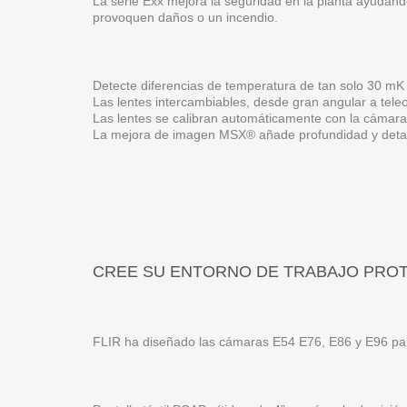
La serie Exx mejora la seguridad en la planta ayudánd
provoquen daños o un incendio.
Detecte diferencias de temperatura de tan solo 30 mK 
Las lentes intercambiables, desde gran angular a teleo
Las lentes se calibran automáticamente con la cámara
La mejora de imagen MSX® añade profundidad y detal
CREE SU ENTORNO DE TRABAJO PRO
FLIR ha diseñado las cámaras E54 E76, E86 y E96 par