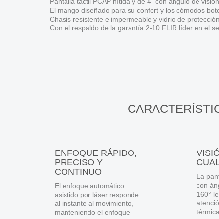
Pantalla táctil PCAP nítida y de 4” con ángulo de visió
El mango diseñado para su confort y los cómodos bot
Chasis resistente e impermeable y vidrio de protecció
Con el respaldo de la garantía 2-10 FLIR líder en el se
CARACTERÍSTIC
ENFOQUE RÁPIDO,
VISI
PRECISO Y
CUA
CONTINUO
La pant
con áng
El enfoque automático
160° l
asistido por láser responde
atenci
al instante al movimiento,
térmica
manteniendo el enfoque