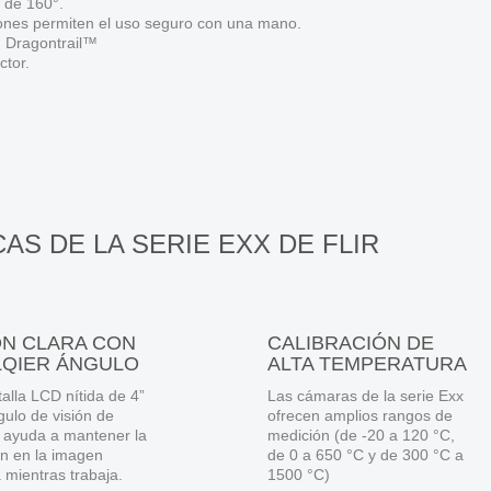
n de 160°.
ones permiten el uso seguro con una mano.
n Dragontrail™
ctor.
AS DE LA SERIE EXX DE FLIR
ÓN CLARA CON
CALIBRACIÓN DE
LQIER ÁNGULO
ALTA TEMPERATURA
alla LCD nítida de 4”
Las cámaras de la serie Exx
ulo de visión de
ofrecen amplios rangos de
e ayuda a mantener la
medición (de -20 a 120 °C,
ón en la imagen
de 0 a 650 °C y de 300 °C a
 mientras trabaja.
1500 °C)