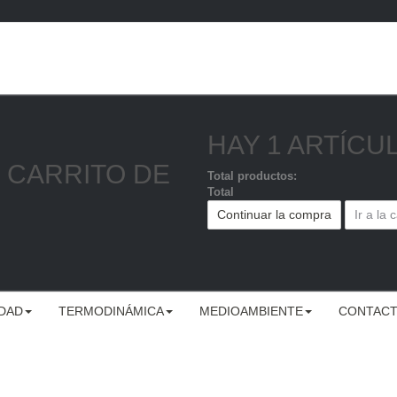
HAY 1 ARTÍCU
 CARRITO DE
Total productos:
Total
Continuar la compra
Ir a la 
IDAD
TERMODINÁMICA
MEDIOAMBIENTE
CONTAC