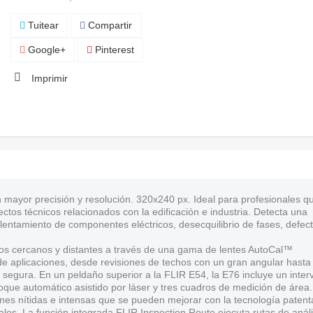
Tuitear
Compartir
Google+
Pinterest
Imprimir
n mayor precisión y resolución. 320x240 px. Ideal para profesionales q
tos técnicos relacionados con la edificación e industria. Detecta una
lentamiento de componentes eléctricos, desecquilibrio de fases, defec
os cercanos y distantes a través de una gama de lentes AutoCal™
de aplicaciones, desde revisiones de techos con un gran angular hasta
 segura. En un peldaño superior a la FLIR E54, la E76 incluye un inter
que automático asistido por láser y tres cuadros de medición de área.
nes nítidas e intensas que se pueden mejorar con la tecnología paten
les. La función integrada FLIR Inspection Route ejecuta rutas de análi