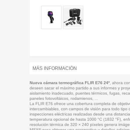
MÁS INFORMACIÓN
Nueva cámara termográfica FLIR E76 24º
, ahora co
deseen sacar el máximo partido a sus informes y proyec
aislamiento inadecuado, puentes térmicos, fugas, reca
paneles fotovoltáicos, rodamienos, ...
La FLIR E76 ofrece una cobertura completa de objetiv
intercambiables, con campos de visión para todo tipo 
inspecciones eléctricas realizadas desde una distancia
temperatura opcional de hasta 1000 °C (1832 °F), enfo
resolución térmica de 320 × 240 píxeles genera imáge
MSX® para obtener una perspectiva y detalles adiciona