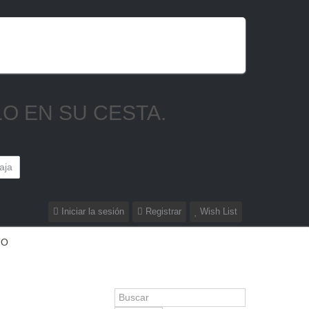
LO EN SU CESTA.
caja
Iniciar la sesión
Registrar
Wish List
TO