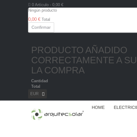
0
Artículo
- 0,00 €
Ningún producto
0,00 €
Total
Confirmar
PRODUCTO AÑADIDO
CORRECTAMENTE A SU
LA COMPRA
Cantidad
Total
EUR
HOME
ELECTRIC