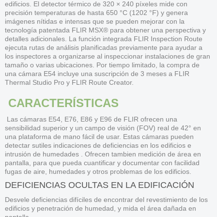
edificios. El detector térmico de 320 × 240 píxeles mide con
precisión temperaturas de hasta 650 °C (1202 °F) y genera
imágenes nítidas e intensas que se pueden mejorar con la
tecnología patentada FLIR MSX® para obtener una perspectiva y
detalles adicionales. La función integrada FLIR Inspection Route
ejecuta rutas de análisis planificadas previamente para ayudar a
los inspectores a organizarse al inspeccionar instalaciones de gran
tamaño o varias ubicaciones. Por tiempo limitado, la compra de
una cámara E54 incluye una suscripción de 3 meses a FLIR
Thermal Studio Pro y FLIR Route Creator.
CARACTERÍSTICAS
Las cámaras E54, E76, E86 y E96 de FLIR ofrecen una
sensibilidad superior y un campo de visión (FOV) real de 42° en
una plataforma de mano fácil de usar. Estas cámaras pueden
detectar sutiles indicaciones de deficiencias en los edificios e
intrusión de humedades . Ofrecen tambien medición de área en
pantalla, para que pueda cuantificar y documentar con facilidad
fugas de aire, humedades y otros problemas de los edificios.
DEFICIENCIAS OCULTAS EN LA EDIFICACIÓN
Desvele deficiencias difíciles de encontrar del revestimiento de los
edificios y penetración de humedad, y mida el área dañada en
pantalla.