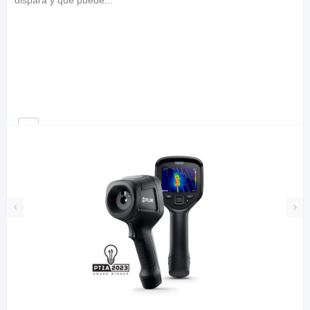
dispara y que puede...
‹
›