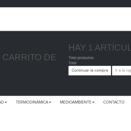
HAY 1 ARTÍCU
 CARRITO DE
Total productos:
Total
Continuar la compra
Ir a la ca
AD
TERMODINÁMICA
MEDIOAMBIENTE
CONTACTO