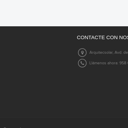
CONTACTE CON N
Arquitecsolar, Avd. de
Llámenos ahora:
958 