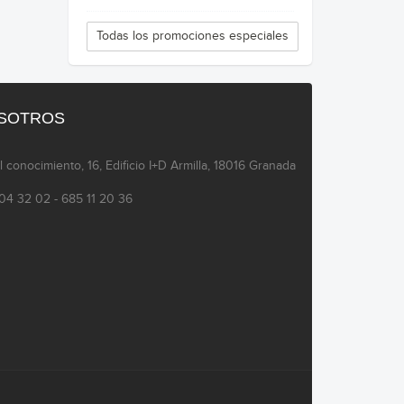
Todas los promociones especiales
OSOTROS
l conocimiento, 16, Edificio I+D Armilla, 18016 Granada
04 32 02 - 685 11 20 36