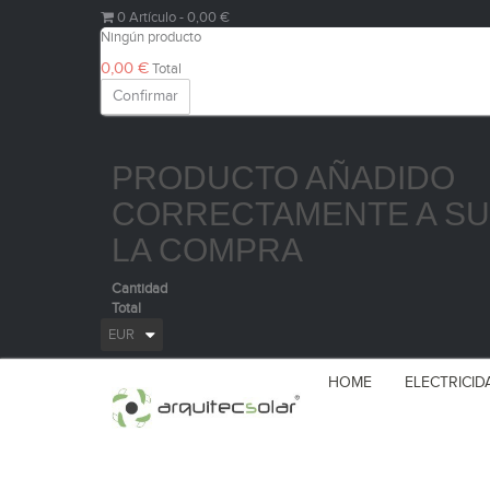
0
Artículo
- 0,00 €
Ningún producto
0,00 €
Total
Confirmar
PRODUCTO AÑADIDO
CORRECTAMENTE A SU
LA COMPRA
Cantidad
Total
EUR
HOME
ELECTRICID